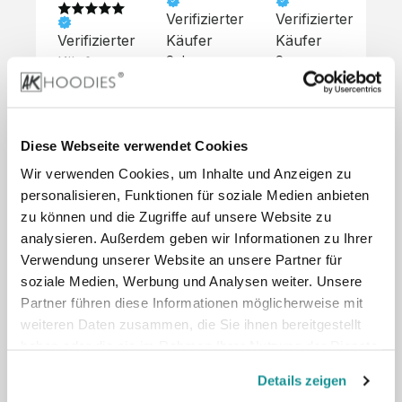
Verifizierter
Verifizierter
Ve
Verifizierter
Käufer
Käufer
Kä
Käufer
Sehr 
Super 
Un
unkompliziert,
Service, 
Die 
 alles sehr 
total 
Bes
Hoodies 
gut 
schnelle 
sc
sehen aus 
beschrieben,
und 
Mot
wie sie 
Diese Webseite verwendet Cookies
 gute 
unkomplizierte
und
sollen und 
Wir verwenden Cookies, um Inhalte und Anzeigen zu
Qualität.

 Antwort. 

Qua
haben 
Unsere 
Die Pullis 
der
personalisieren, Funktionen für soziale Medien anbieten
eine gute 
eigenen 
haben 
Hoo
Qualität.

zu können und die Zugriffe auf unsere Website zu
Wünsche 
eine super 
Tol
Es gab 
analysieren. Außerdem geben wir Informationen zu Ihrer
wurden 
Qualität 
die
beim 
Verwendung unserer Website an unsere Partner für
schnell 
und wir 
za
Probepaket
soziale Medien, Werbung und Analysen weiter. Unsere
und 
sind total 
 eine 
Partner führen diese Informationen möglicherweise mit
unkompliziert
begeistert 
ko
kleine 
weiteren Daten zusammen, die Sie ihnen bereitgestellt
und 
 Z
Komplikation,
umgesetzt.
zufrieden! 
Nic
haben oder die sie im Rahmen Ihrer Nutzung der Dienste
 die aber 
Preisliste
Größentabelle
Sonderpreis
☺️

sc
schnell 
gesammelt haben.
LookBook
Anfrage
Details zeigen
Wir 
die
dank des 
würden es 
kur