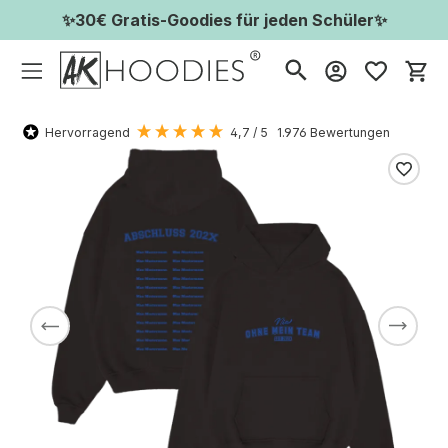
✨30€ Gratis-Goodies für jeden Schüler✨
Wa
Hervorragend
4,7
/ 5
1.976
Bewertungen