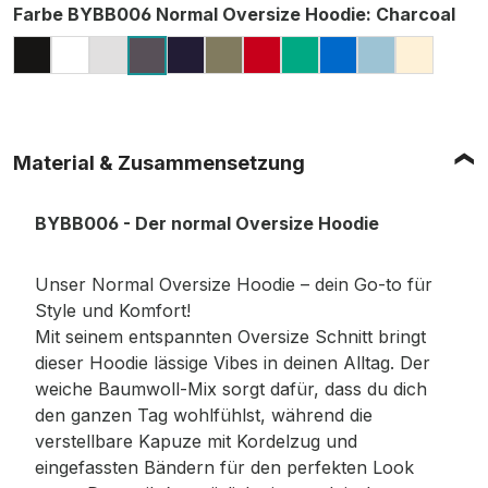
auswählen
Farbe BYBB006 Normal Oversize Hoodie
: Charcoal
BLACK
WHITE
HEATHER GREY (MELIERT)
NAVY
OLIVE
CITY RED
GRASS GREEN
INTENSE BLUE
OCEAN BL
SAND
CHARCOAL
Material & Zusammensetzung
BYBB006 - Der normal Oversize Hoodie
Unser Normal Oversize Hoodie – dein Go-to für
Style und Komfort!
Mit seinem entspannten Oversize Schnitt bringt
dieser Hoodie lässige Vibes in deinen Alltag. Der
weiche Baumwoll-Mix sorgt dafür, dass du dich
den ganzen Tag wohlfühlst, während die
verstellbare Kapuze mit Kordelzug und
eingefassten Bändern für den perfekten Look