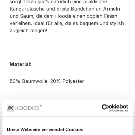
sorgt. Dazu gibt’s natürlich eine praktische
Kängurutasche und breite Bündchen an Ärmeln
und Saum, die dem Hoodie einen coolen Finish
verleihen. Ideal für alle, die es bequem und stylish
zugleich mögen!
Material
:
80% Baumwolle, 20% Polyester
Stoffgewicht
: 330 g/m²
Zertifizierungen:
Diese Webseite verwendet Cookies