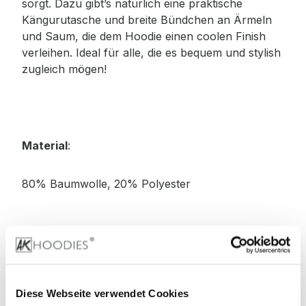
sorgt. Dazu gibt’s natürlich eine praktische
Kängurutasche und breite Bündchen an Ärmeln
und Saum, die dem Hoodie einen coolen Finish
verleihen. Ideal für alle, die es bequem und stylish
zugleich mögen!
Material
:
80% Baumwolle, 20% Polyester
Stoffgewicht
: 330 g/m²
Zertifizierungen:
Diese Webseite verwendet Cookies