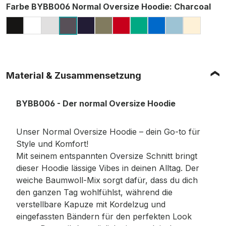
auswählen
Farbe BYBB006 Normal Oversize Hoodie
: Charcoal
BLACK
WHITE
HEATHER GREY (MELIERT)
NAVY
OLIVE
CITY RED
GRASS GREEN
INTENSE BLUE
OCEAN BL
SAND
CHARCOAL
Material & Zusammensetzung
BYBB006 - Der normal Oversize Hoodie
Unser Normal Oversize Hoodie – dein Go-to für
Style und Komfort!
Mit seinem entspannten Oversize Schnitt bringt
dieser Hoodie lässige Vibes in deinen Alltag. Der
weiche Baumwoll-Mix sorgt dafür, dass du dich
den ganzen Tag wohlfühlst, während die
verstellbare Kapuze mit Kordelzug und
eingefassten Bändern für den perfekten Look