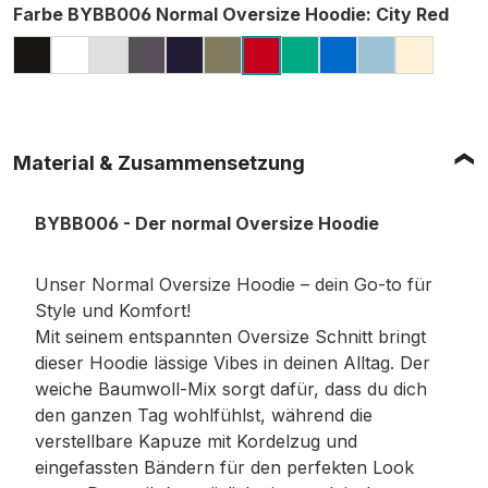
auswählen
Farbe BYBB006 Normal Oversize Hoodie
: City Red
BLACK
WHITE
HEATHER GREY (MELIERT)
CHARCOAL
NAVY
OLIVE
GRASS GREEN
INTENSE BLUE
OCEAN BL
SAND
CITY RED
Material & Zusammensetzung
BYBB006 - Der normal Oversize Hoodie
Unser Normal Oversize Hoodie – dein Go-to für
Style und Komfort!
Mit seinem entspannten Oversize Schnitt bringt
dieser Hoodie lässige Vibes in deinen Alltag. Der
weiche Baumwoll-Mix sorgt dafür, dass du dich
den ganzen Tag wohlfühlst, während die
verstellbare Kapuze mit Kordelzug und
eingefassten Bändern für den perfekten Look