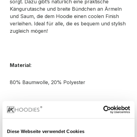
sorgt. Dazu gibt’s natürlich eine praktische
Kängurutasche und breite Bündchen an Ärmeln
und Saum, die dem Hoodie einen coolen Finish
verleihen. Ideal für alle, die es bequem und stylish
zugleich mögen!
Material
:
80% Baumwolle, 20% Polyester
Stoffgewicht
: 330 g/m²
Zertifizierungen:
Diese Webseite verwendet Cookies