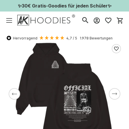
✨30€ Gratis-Goodies für jeden Schüler✨
Wa
Hervorragend
4,7
/ 5
1.978
Bewertungen