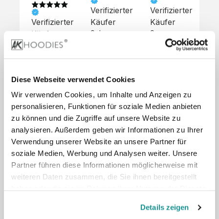
Verifizierter
Verifizierter
Ve
Verifizierter
Käufer
Käufer
Kä
Käufer
Sehr 
Super 
Un
unkompliziert,
Service, 
Die 
 alles sehr 
total 
Bes
Hoodies 
gut 
schnelle 
sc
sehen aus 
beschrieben,
und 
Mot
wie sie 
Diese Webseite verwendet Cookies
 gute 
unkomplizierte
und
sollen und 
Wir verwenden Cookies, um Inhalte und Anzeigen zu
Qualität.

 Antwort. 

Qua
haben 
Unsere 
Die Pullis 
der
personalisieren, Funktionen für soziale Medien anbieten
eine gute 
eigenen 
haben 
Hoo
Qualität.

zu können und die Zugriffe auf unsere Website zu
Wünsche 
eine super 
Tol
Es gab 
analysieren. Außerdem geben wir Informationen zu Ihrer
wurden 
Qualität 
die
beim 
Verwendung unserer Website an unsere Partner für
schnell 
und wir 
za
Probepaket
soziale Medien, Werbung und Analysen weiter. Unsere
und 
sind total 
 eine 
Partner führen diese Informationen möglicherweise mit
unkompliziert
begeistert 
ko
kleine 
weiteren Daten zusammen, die Sie ihnen bereitgestellt
und 
 Z
Komplikation,
umgesetzt.
zufrieden! 
Nic
haben oder die sie im Rahmen Ihrer Nutzung der Dienste
 die aber 
Preisliste
Größentabelle
Sonderpreis
☺️

sc
schnell 
gesammelt haben.
LookBook
Anfrage
Details zeigen
Wir 
die
dank des 
würden es 
kur