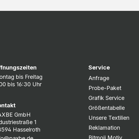
ffnungszeiten
Service
ntag bis Freitag
Anfrage
00 bis 16:30 Uhr
Probe-Paket
Grafik Service
ontakt
Größentabelle
AXBE GmbH
Unsere Textilien
dustriestraße 1
Reklamation
594 Hasselroth
Bitmoji Motiv
nfo@paxbe.de