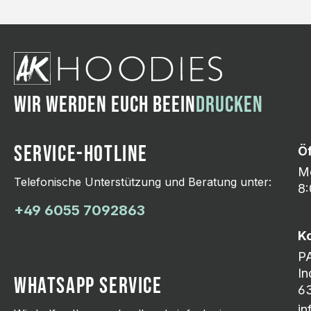
WIR WERDEN EUCH BEEIN
DRUCKEN
SERVICE-HOTLINE
Ö
Mo
Telefonische Unterstützung und Beratung unter:
8:
+49 6055 7092863
K
P
In
WHATSAPP SERVICE
63
i