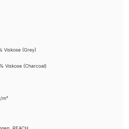
 Viskose (Grey)
 Viskose (Charcoal)
g/m²
ungen, REACH