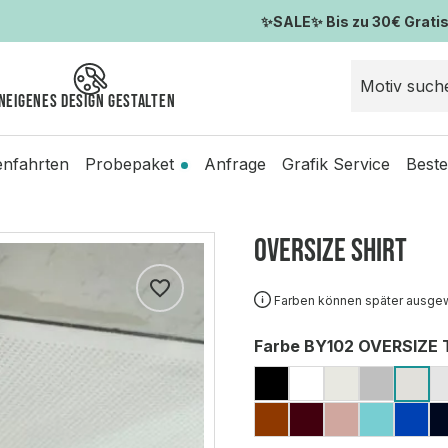
✨SALE✨ Bis zu 30€ Gratis-
n
Eigenes Design gestalten
enfahrten
Probepaket
Anfrage
Grafik Service
Beste
Oversize Shirt
Farben können später ausge
auswählen
Farbe BY102 OVERSIZE T
BLACK
WHITE
READY FO
GREY (
LI
TOFFEE
CHERRY
DUSK ROS
BERYL
CO