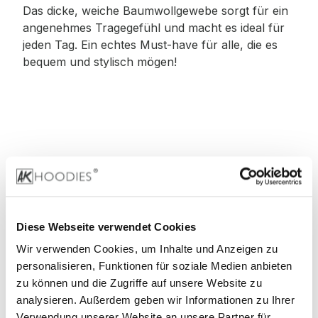
Das dicke, weiche Baumwollgewebe sorgt für ein
angenehmes Tragegefühl und macht es ideal für
jeden Tag. Ein echtes Must-have für alle, die es
bequem und stylisch mögen!
Material
:
100% Baumwolle
Diese Webseite verwendet Cookies
Wir verwenden Cookies, um Inhalte und Anzeigen zu
90% Baumwolle, 10% Viskose (Grey)
personalisieren, Funktionen für soziale Medien anbieten
zu können und die Zugriffe auf unsere Website zu
60% Baumwolle, 40% Viskose (Charcoal)
analysieren. Außerdem geben wir Informationen zu Ihrer
Verwendung unserer Website an unsere Partner für