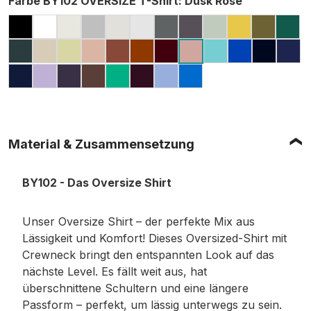
Farbe BY102 OVERSIZE T-Shirt
: Dusk Rose
BLACK
WHITE
READY FOR DYE
GREY (HEATHER, MELIERT)
LIGHT ASPHALT
LIGHT GREY (MELIERT)
DARK GREY
CHARCOAL (MELIE
SOFT SALVIA
PALE MOS
OLIVE
GR
BOTTLE GREEN
SAND
SOFT YELLOW
AMBER
BARK
TOFFEE
CHERRY
BERYL BLUE
COBALT B
NAVY
DA
DUSK ROSE
LIGHT NAVY
LILAC
PURPLE NIGHT
CHOCOLATE BROWN
GRASS GREEN
PLUM PURPLE
POWDER BLUE
INTENSE BLUE
Material & Zusammensetzung
BY102 - Das Oversize Shirt
Unser Oversize Shirt – der perfekte Mix aus
Lässigkeit und Komfort! Dieses Oversized-Shirt mit
Crewneck bringt den entspannten Look auf das
nächste Level. Es fällt weit aus, hat
überschnittene Schultern und eine längere
Passform – perfekt, um lässig unterwegs zu sein.