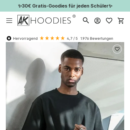
✨30€ Gratis-Goodies für jeden Schüler✨
Wa
Hervorragend
4,7
/ 5
1.976
Bewertungen