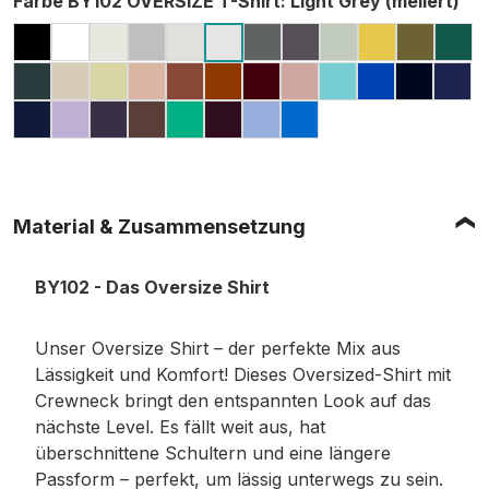
Farbe BY102 OVERSIZE T-Shirt
: Light Grey (meliert)
BLACK
WHITE
READY FOR DYE
GREY (HEATHER, MELIERT)
LIGHT ASPHALT
DARK GREY
CHARCOAL (MELIE
SOFT SALVIA
PALE MOS
OLIVE
GR
LIGHT GREY (MELIERT)
BOTTLE GREEN
SAND
SOFT YELLOW
AMBER
BARK
TOFFEE
CHERRY
DUSK ROSE
BERYL BLUE
COBALT B
NAVY
DAR
LIGHT NAVY
LILAC
PURPLE NIGHT
CHOCOLATE BROWN
GRASS GREEN
PLUM PURPLE
POWDER BLUE
INTENSE BLUE
Material & Zusammensetzung
BY102 - Das Oversize Shirt
Unser Oversize Shirt – der perfekte Mix aus
Lässigkeit und Komfort! Dieses Oversized-Shirt mit
Crewneck bringt den entspannten Look auf das
nächste Level. Es fällt weit aus, hat
überschnittene Schultern und eine längere
Passform – perfekt, um lässig unterwegs zu sein.