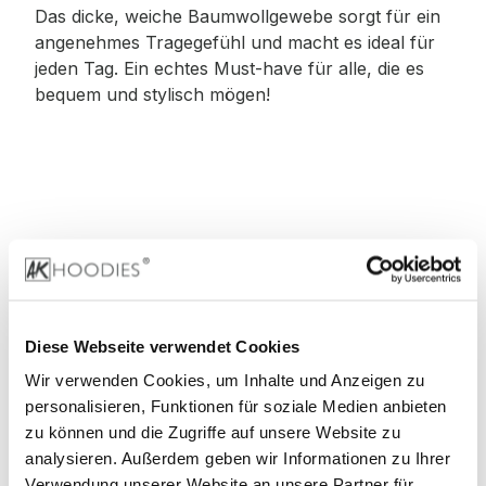
Das dicke, weiche Baumwollgewebe sorgt für ein
angenehmes Tragegefühl und macht es ideal für
jeden Tag. Ein echtes Must-have für alle, die es
bequem und stylisch mögen!
Material
:
100% Baumwolle
Diese Webseite verwendet Cookies
Wir verwenden Cookies, um Inhalte und Anzeigen zu
90% Baumwolle, 10% Viskose (Grey)
personalisieren, Funktionen für soziale Medien anbieten
zu können und die Zugriffe auf unsere Website zu
60% Baumwolle, 40% Viskose (Charcoal)
analysieren. Außerdem geben wir Informationen zu Ihrer
Verwendung unserer Website an unsere Partner für