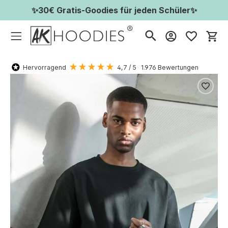
✨30€ Gratis-Goodies für jeden Schüler✨
Wa
Hervorragend
4,7
/ 5
1.976
Bewertungen