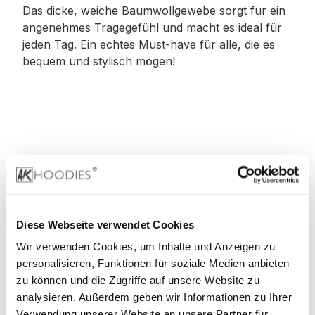
Das dicke, weiche Baumwollgewebe sorgt für ein
angenehmes Tragegefühl und macht es ideal für
jeden Tag. Ein echtes Must-have für alle, die es
bequem und stylisch mögen!
Material
:
100% Baumwolle
Diese Webseite verwendet Cookies
Wir verwenden Cookies, um Inhalte und Anzeigen zu
90% Baumwolle, 10% Viskose (Grey)
personalisieren, Funktionen für soziale Medien anbieten
zu können und die Zugriffe auf unsere Website zu
60% Baumwolle, 40% Viskose (Charcoal)
analysieren. Außerdem geben wir Informationen zu Ihrer
Verwendung unserer Website an unsere Partner für