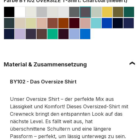
Farbe BY102 OVERSIZE T-Shirt
: Charcoal (meliert)
BLACK
WHITE
READY FOR DYE
GREY (HEATHER, MELIERT)
LIGHT ASPHALT
LIGHT GREY (MELIERT)
DARK GREY
SOFT SALVIA
PALE MOS
OLIVE
GR
CHARCOAL (MELIE
BOTTLE GREEN
SAND
SOFT YELLOW
AMBER
BARK
TOFFEE
CHERRY
DUSK ROSE
BERYL BLUE
COBALT B
NAVY
DAR
LIGHT NAVY
LILAC
PURPLE NIGHT
CHOCOLATE BROWN
GRASS GREEN
PLUM PURPLE
POWDER BLUE
INTENSE BLUE
Material & Zusammensetzung
BY102 - Das Oversize Shirt
Unser Oversize Shirt – der perfekte Mix aus
Lässigkeit und Komfort! Dieses Oversized-Shirt mit
Crewneck bringt den entspannten Look auf das
nächste Level. Es fällt weit aus, hat
überschnittene Schultern und eine längere
Passform – perfekt, um lässig unterwegs zu sein.