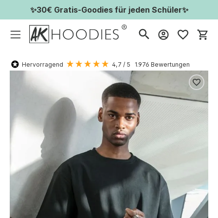
✨30€ Gratis-Goodies für jeden Schüler✨
Wa
Hervorragend
4,7
/ 5
1.976
Bewertungen