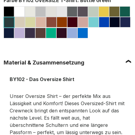
Farbe BY102 OVERSIZE T-Shirt
: Bottle Green
BLACK
WHITE
READY FOR DYE
GREY (HEATHER, MELIERT)
LIGHT ASPHALT
LIGHT GREY (MELIERT)
DARK GREY
CHARCOAL (MELIE
SOFT SALVIA
PALE MOS
OLIVE
GR
SAND
SOFT YELLOW
AMBER
BARK
TOFFEE
CHERRY
DUSK ROSE
BERYL BLUE
COBALT B
NAVY
DA
BOTTLE GREEN
LIGHT NAVY
LILAC
PURPLE NIGHT
CHOCOLATE BROWN
GRASS GREEN
PLUM PURPLE
POWDER BLUE
INTENSE BLUE
Material & Zusammensetzung
BY102 - Das Oversize Shirt
Unser Oversize Shirt – der perfekte Mix aus
Lässigkeit und Komfort! Dieses Oversized-Shirt mit
Crewneck bringt den entspannten Look auf das
nächste Level. Es fällt weit aus, hat
überschnittene Schultern und eine längere
Passform – perfekt, um lässig unterwegs zu sein.