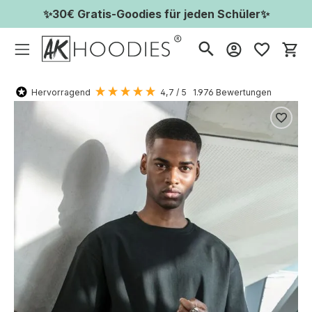
✨30€ Gratis-Goodies für jeden Schüler✨
Wa
Hervorragend
4,7
/ 5
1.976
Bewertungen