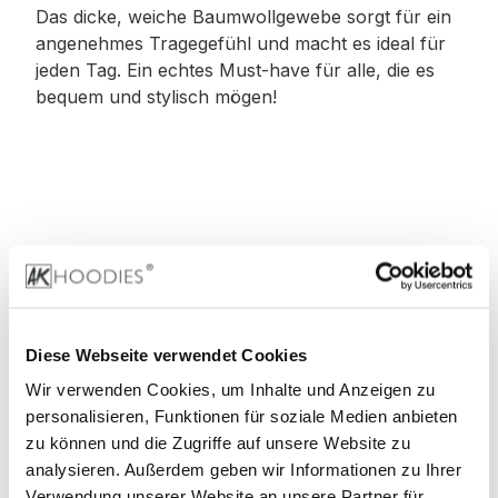
Das dicke, weiche Baumwollgewebe sorgt für ein
angenehmes Tragegefühl und macht es ideal für
jeden Tag. Ein echtes Must-have für alle, die es
bequem und stylisch mögen!
Material
:
100% Baumwolle
Diese Webseite verwendet Cookies
Wir verwenden Cookies, um Inhalte und Anzeigen zu
90% Baumwolle, 10% Viskose (Grey)
personalisieren, Funktionen für soziale Medien anbieten
zu können und die Zugriffe auf unsere Website zu
60% Baumwolle, 40% Viskose (Charcoal)
analysieren. Außerdem geben wir Informationen zu Ihrer
Verwendung unserer Website an unsere Partner für