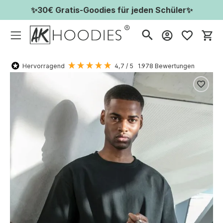
✨30€ Gratis-Goodies für jeden Schüler✨
Wa
Hervorragend
4,7
/ 5
1.978
Bewertungen