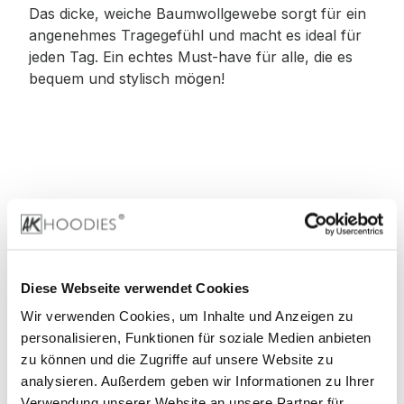
Das dicke, weiche Baumwollgewebe sorgt für ein
angenehmes Tragegefühl und macht es ideal für
jeden Tag. Ein echtes Must-have für alle, die es
bequem und stylisch mögen!
Material
:
100% Baumwolle
Diese Webseite verwendet Cookies
Wir verwenden Cookies, um Inhalte und Anzeigen zu
90% Baumwolle, 10% Viskose (Grey)
personalisieren, Funktionen für soziale Medien anbieten
zu können und die Zugriffe auf unsere Website zu
60% Baumwolle, 40% Viskose (Charcoal)
analysieren. Außerdem geben wir Informationen zu Ihrer
Verwendung unserer Website an unsere Partner für