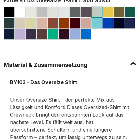
Farbe BY102 OVERSIZE T-Shirt
: Soft Salvia
BLACK
WHITE
READY FOR DYE
GREY (HEATHER, MELIERT)
LIGHT ASPHALT
LIGHT GREY (MELIERT)
DARK GREY
CHARCOAL (MELIE
PALE MOS
OLIVE
GR
SOFT SALVIA
BOTTLE GREEN
SAND
SOFT YELLOW
AMBER
BARK
TOFFEE
CHERRY
DUSK ROSE
BERYL BLUE
COBALT B
NAVY
DAR
LIGHT NAVY
LILAC
PURPLE NIGHT
CHOCOLATE BROWN
GRASS GREEN
PLUM PURPLE
POWDER BLUE
INTENSE BLUE
Material & Zusammensetzung
BY102 - Das Oversize Shirt
Unser Oversize Shirt – der perfekte Mix aus
Lässigkeit und Komfort! Dieses Oversized-Shirt mit
Crewneck bringt den entspannten Look auf das
nächste Level. Es fällt weit aus, hat
überschnittene Schultern und eine längere
Passform – perfekt, um lässig unterwegs zu sein.