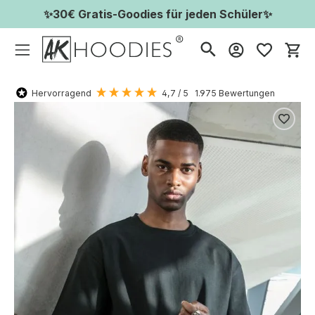
✨30€ Gratis-Goodies für jeden Schüler✨
Wa
Hervorragend
4,7
/ 5
1.975
Bewertungen