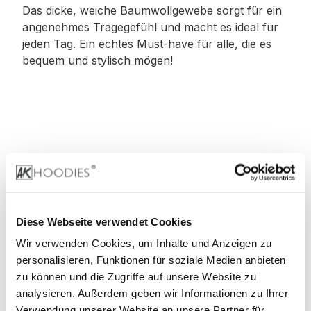
Das dicke, weiche Baumwollgewebe sorgt für ein
angenehmes Tragegefühl und macht es ideal für
jeden Tag. Ein echtes Must-have für alle, die es
bequem und stylisch mögen!
Material
:
100% Baumwolle
Diese Webseite verwendet Cookies
Wir verwenden Cookies, um Inhalte und Anzeigen zu
90% Baumwolle, 10% Viskose (Grey)
personalisieren, Funktionen für soziale Medien anbieten
zu können und die Zugriffe auf unsere Website zu
60% Baumwolle, 40% Viskose (Charcoal)
analysieren. Außerdem geben wir Informationen zu Ihrer
Verwendung unserer Website an unsere Partner für