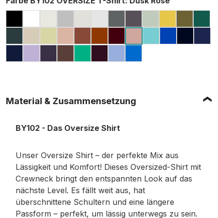
Farbe BY102 OVERSIZE T-Shirt
: Dusk Rose
BLACK
WHITE
READY FOR DYE
GREY (HEATHER, MELIERT)
LIGHT ASPHALT
LIGHT GREY (MELIERT)
DARK GREY
CHARCOAL (MELIE
SOFT SALVIA
PALE MOS
OLIVE
GR
BOTTLE GREEN
SAND
SOFT YELLOW
AMBER
BARK
TOFFEE
CHERRY
BERYL BLUE
COBALT B
NAVY
DA
DUSK ROSE
LIGHT NAVY
LILAC
PURPLE NIGHT
CHOCOLATE BROWN
GRASS GREEN
PLUM PURPLE
POWDER BLUE
INTENSE BLUE
Material & Zusammensetzung
BY102 - Das Oversize Shirt
Unser Oversize Shirt – der perfekte Mix aus
Lässigkeit und Komfort! Dieses Oversized-Shirt mit
Crewneck bringt den entspannten Look auf das
nächste Level. Es fällt weit aus, hat
überschnittene Schultern und eine längere
Passform – perfekt, um lässig unterwegs zu sein.