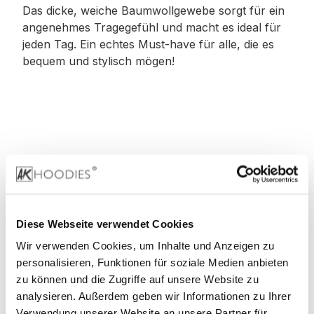
Das dicke, weiche Baumwollgewebe sorgt für ein
angenehmes Tragegefühl und macht es ideal für
jeden Tag. Ein echtes Must-have für alle, die es
bequem und stylisch mögen!
Material
:
100% Baumwolle
Diese Webseite verwendet Cookies
Wir verwenden Cookies, um Inhalte und Anzeigen zu
90% Baumwolle, 10% Viskose (Grey)
personalisieren, Funktionen für soziale Medien anbieten
zu können und die Zugriffe auf unsere Website zu
60% Baumwolle, 40% Viskose (Charcoal)
analysieren. Außerdem geben wir Informationen zu Ihrer
Verwendung unserer Website an unsere Partner für