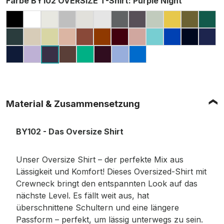
Farbe BY102 OVERSIZE T-Shirt
: Purple Night
BLACK
WHITE
READY FOR DYE
GREY (HEATHER, MELIERT)
LIGHT ASPHALT
LIGHT GREY (MELIERT)
DARK GREY
CHARCOAL (MELIE
SOFT SALVIA
PALE MOS
OLIVE
GR
BOTTLE GREEN
SAND
SOFT YELLOW
AMBER
BARK
TOFFEE
CHERRY
DUSK ROSE
BERYL BLUE
COBALT B
NAVY
DAR
LIGHT NAVY
LILAC
CHOCOLATE BROWN
GRASS GREEN
PLUM PURPLE
POWDER BLUE
INTENSE BLUE
PURPLE NIGHT
Material & Zusammensetzung
BY102 - Das Oversize Shirt
Unser Oversize Shirt – der perfekte Mix aus
Lässigkeit und Komfort! Dieses Oversized-Shirt mit
Crewneck bringt den entspannten Look auf das
nächste Level. Es fällt weit aus, hat
überschnittene Schultern und eine längere
Passform – perfekt, um lässig unterwegs zu sein.