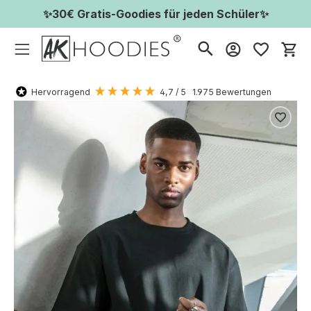
✨30€ Gratis-Goodies für jeden Schüler✨
Wa
Hervorragend
4,7
/ 5
1.975
Bewertungen