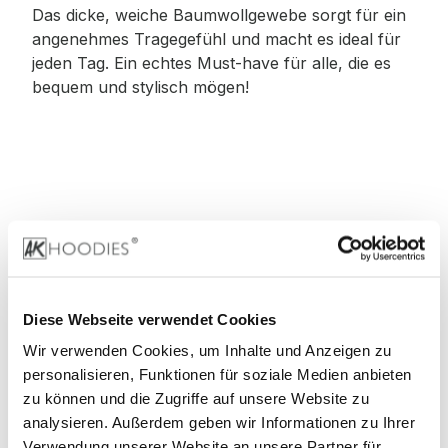
Das dicke, weiche Baumwollgewebe sorgt für ein
angenehmes Tragegefühl und macht es ideal für
jeden Tag. Ein echtes Must-have für alle, die es
bequem und stylisch mögen!
Material
:
100% Baumwolle
Diese Webseite verwendet Cookies
Wir verwenden Cookies, um Inhalte und Anzeigen zu
90% Baumwolle, 10% Viskose (Grey)
personalisieren, Funktionen für soziale Medien anbieten
zu können und die Zugriffe auf unsere Website zu
60% Baumwolle, 40% Viskose (Charcoal)
analysieren. Außerdem geben wir Informationen zu Ihrer
Verwendung unserer Website an unsere Partner für