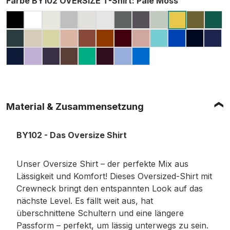
Farbe BY102 OVERSIZE T-Shirt
: Pale Moss
BLACK
WHITE
READY FOR DYE
GREY (HEATHER, MELIERT)
LIGHT ASPHALT
LIGHT GREY (MELIERT)
DARK GREY
CHARCOAL (MELIE
SOFT SALVIA
OLIVE
GR
PALE MOS
BOTTLE GREEN
SAND
SOFT YELLOW
AMBER
BARK
TOFFEE
CHERRY
DUSK ROSE
BERYL BLUE
COBALT B
NAVY
DAR
LIGHT NAVY
LILAC
PURPLE NIGHT
CHOCOLATE BROWN
GRASS GREEN
PLUM PURPLE
POWDER BLUE
INTENSE BLUE
Material & Zusammensetzung
BY102 - Das Oversize Shirt
Unser Oversize Shirt – der perfekte Mix aus
Lässigkeit und Komfort! Dieses Oversized-Shirt mit
Crewneck bringt den entspannten Look auf das
nächste Level. Es fällt weit aus, hat
überschnittene Schultern und eine längere
Passform – perfekt, um lässig unterwegs zu sein.