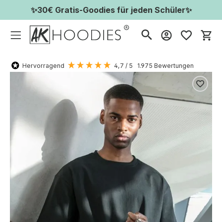
✨30€ Gratis-Goodies für jeden Schüler✨
Wa
Hervorragend
4,7
/ 5
1.975
Bewertungen