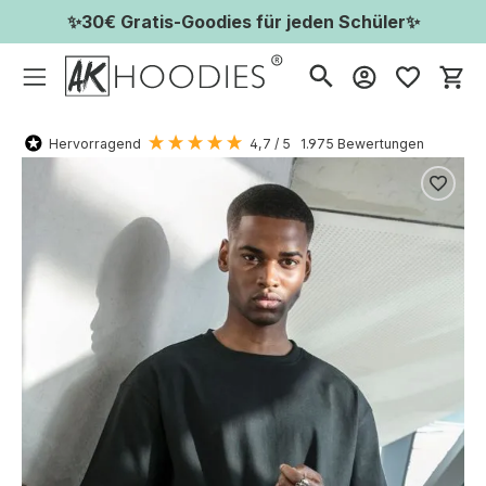
✨30€ Gratis-Goodies für jeden Schüler✨
Wa
Hervorragend
4,7
/ 5
1.975
Bewertungen