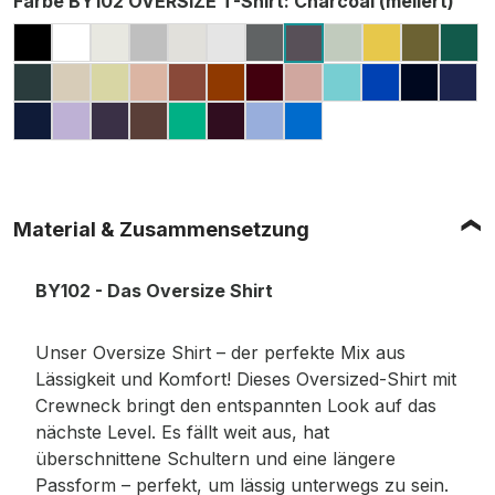
Farbe BY102 OVERSIZE T-Shirt
: Charcoal (meliert)
BLACK
WHITE
READY FOR DYE
GREY (HEATHER, MELIERT)
LIGHT ASPHALT
LIGHT GREY (MELIERT)
DARK GREY
SOFT SALVIA
PALE MOS
OLIVE
GR
CHARCOAL (MELIE
BOTTLE GREEN
SAND
SOFT YELLOW
AMBER
BARK
TOFFEE
CHERRY
DUSK ROSE
BERYL BLUE
COBALT B
NAVY
DAR
LIGHT NAVY
LILAC
PURPLE NIGHT
CHOCOLATE BROWN
GRASS GREEN
PLUM PURPLE
POWDER BLUE
INTENSE BLUE
Material & Zusammensetzung
BY102 - Das Oversize Shirt
Unser Oversize Shirt – der perfekte Mix aus
Lässigkeit und Komfort! Dieses Oversized-Shirt mit
Crewneck bringt den entspannten Look auf das
nächste Level. Es fällt weit aus, hat
überschnittene Schultern und eine längere
Passform – perfekt, um lässig unterwegs zu sein.