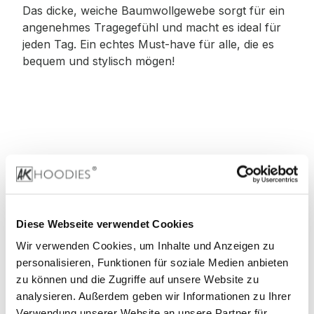
Das dicke, weiche Baumwollgewebe sorgt für ein
angenehmes Tragegefühl und macht es ideal für
jeden Tag. Ein echtes Must-have für alle, die es
bequem und stylisch mögen!
Material
:
100% Baumwolle
Diese Webseite verwendet Cookies
Wir verwenden Cookies, um Inhalte und Anzeigen zu
90% Baumwolle, 10% Viskose (Grey)
personalisieren, Funktionen für soziale Medien anbieten
zu können und die Zugriffe auf unsere Website zu
60% Baumwolle, 40% Viskose (Charcoal)
analysieren. Außerdem geben wir Informationen zu Ihrer
Verwendung unserer Website an unsere Partner für