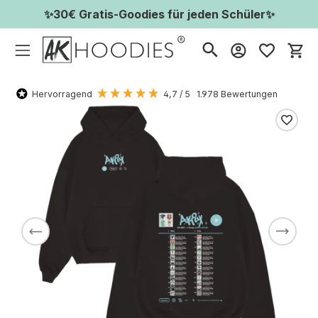
✨30€ Gratis-Goodies für jeden Schüler✨
Wa
Hervorragend
4,7
/ 5
1.978
Bewertungen