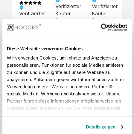
Verifizierter
Verifizierter
Ve
Verifizierter
Käufer
Käufer
Kä
Käufer
Sehr 
Super 
Un
unkompliziert,
Service, 
Die 
 alles sehr 
total 
Bes
Hoodies 
gut 
schnelle 
sc
sehen aus 
beschrieben,
und 
Mot
wie sie 
Diese Webseite verwendet Cookies
 gute 
unkomplizierte
und
sollen und 
Wir verwenden Cookies, um Inhalte und Anzeigen zu
Qualität.

 Antwort. 

Qua
haben 
Unsere 
Die Pullis 
der
personalisieren, Funktionen für soziale Medien anbieten
eine gute 
eigenen 
haben 
Hoo
Qualität.

zu können und die Zugriffe auf unsere Website zu
Wünsche 
eine super 
Tol
Es gab 
analysieren. Außerdem geben wir Informationen zu Ihrer
wurden 
Qualität 
die
beim 
Verwendung unserer Website an unsere Partner für
schnell 
und wir 
za
Probepaket
soziale Medien, Werbung und Analysen weiter. Unsere
und 
sind total 
 eine 
Partner führen diese Informationen möglicherweise mit
unkompliziert
begeistert 
ko
kleine 
weiteren Daten zusammen, die Sie ihnen bereitgestellt
und 
 Z
Komplikation,
umgesetzt.
zufrieden! 
Nic
haben oder die sie im Rahmen Ihrer Nutzung der Dienste
 die aber 
Preisliste
Größentabelle
Sonderpreis
☺️

sc
schnell 
gesammelt haben.
LookBook
Anfrage
Details zeigen
Wir 
die
dank des 
würden es 
kur