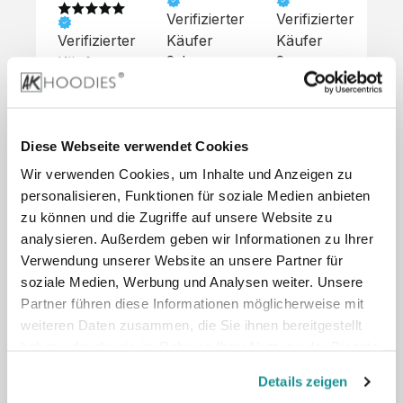
Verifizierter
Verifizierter
Ve
Verifizierter
Käufer
Käufer
Kä
Käufer
Sehr 
Super 
Un
unkompliziert,
Service, 
Die 
 alles sehr 
total 
Bes
Hoodies 
gut 
schnelle 
sc
sehen aus 
beschrieben,
und 
Mot
wie sie 
Diese Webseite verwendet Cookies
 gute 
unkomplizierte
und
sollen und 
Wir verwenden Cookies, um Inhalte und Anzeigen zu
Qualität.

 Antwort. 

Qua
haben 
Unsere 
Die Pullis 
der
personalisieren, Funktionen für soziale Medien anbieten
eine gute 
eigenen 
haben 
Hoo
Qualität.

zu können und die Zugriffe auf unsere Website zu
Wünsche 
eine super 
Tol
Es gab 
analysieren. Außerdem geben wir Informationen zu Ihrer
wurden 
Qualität 
die
beim 
Verwendung unserer Website an unsere Partner für
schnell 
und wir 
za
Probepaket
soziale Medien, Werbung und Analysen weiter. Unsere
und 
sind total 
 eine 
Partner führen diese Informationen möglicherweise mit
unkompliziert
begeistert 
ko
kleine 
weiteren Daten zusammen, die Sie ihnen bereitgestellt
und 
 Z
Komplikation,
umgesetzt.
zufrieden! 
Nic
haben oder die sie im Rahmen Ihrer Nutzung der Dienste
 die aber 
Preisliste
Größentabelle
Sonderpreis
☺️

sc
schnell 
gesammelt haben.
LookBook
Anfrage
Details zeigen
Wir 
die
dank des 
würden es 
kur