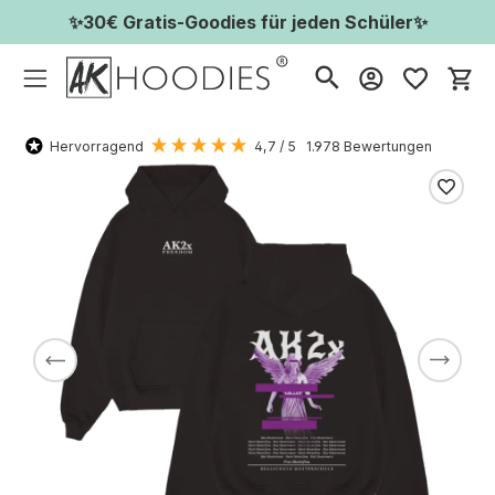
✨30€ Gratis-Goodies für jeden Schüler✨
Wa
Hervorragend
4,7
/ 5
1.978
Bewertungen