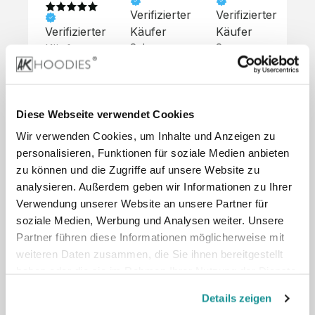
Verifizierter
Verifizierter
Ve
Verifizierter
Käufer
Käufer
Kä
Käufer
Sehr 
Super 
Un
unkompliziert,
Service, 
Die 
 alles sehr 
total 
Bes
Hoodies 
gut 
schnelle 
sc
sehen aus 
beschrieben,
und 
Mot
wie sie 
Diese Webseite verwendet Cookies
 gute 
unkomplizierte
und
sollen und 
Wir verwenden Cookies, um Inhalte und Anzeigen zu
Qualität.

 Antwort. 

Qua
haben 
Unsere 
Die Pullis 
der
personalisieren, Funktionen für soziale Medien anbieten
eine gute 
eigenen 
haben 
Hoo
Qualität.

zu können und die Zugriffe auf unsere Website zu
Wünsche 
eine super 
Tol
Es gab 
analysieren. Außerdem geben wir Informationen zu Ihrer
wurden 
Qualität 
die
beim 
Verwendung unserer Website an unsere Partner für
schnell 
und wir 
za
Probepaket
soziale Medien, Werbung und Analysen weiter. Unsere
und 
sind total 
 eine 
Partner führen diese Informationen möglicherweise mit
unkompliziert
begeistert 
ko
kleine 
weiteren Daten zusammen, die Sie ihnen bereitgestellt
und 
 Z
Komplikation,
umgesetzt.
zufrieden! 
Nic
haben oder die sie im Rahmen Ihrer Nutzung der Dienste
 die aber 
Preisliste
Größentabelle
Sonderpreis
☺️

sc
schnell 
gesammelt haben.
LookBook
Anfrage
Details zeigen
Wir 
die
dank des 
würden es 
kur