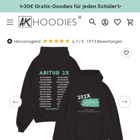
✨30€ Gratis-Goodies für jeden Schüler✨
Wa
Hervorragend
4,7
/ 5
1.973
Bewertungen