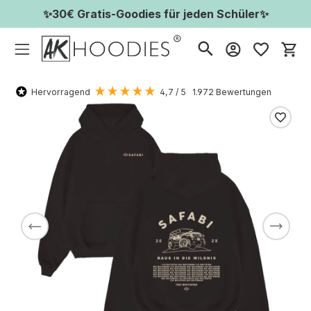
✨30€ Gratis-Goodies für jeden Schüler✨
Wa
Hervorragend
4,7
/ 5
1.972
Bewertungen