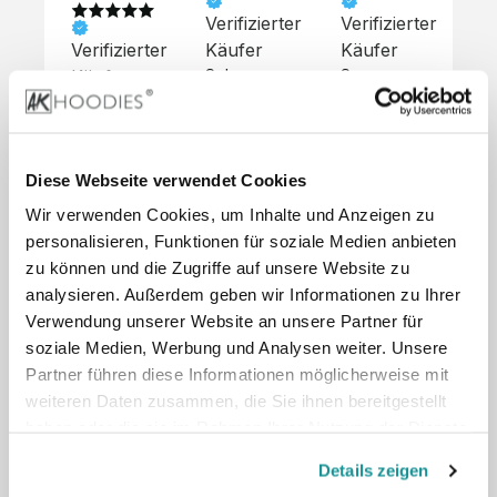
Verifizierter
Verifizierter
Ve
Verifizierter
Käufer
Käufer
Kä
Käufer
Sehr 
Super 
Un
unkompliziert,
Service, 
Die 
 alles sehr 
total 
Bes
Hoodies 
gut 
schnelle 
sc
sehen aus 
beschrieben,
und 
Mot
wie sie 
Diese Webseite verwendet Cookies
 gute 
unkomplizierte
und
sollen und 
Wir verwenden Cookies, um Inhalte und Anzeigen zu
Qualität.

 Antwort. 

Qua
haben 
Unsere 
Die Pullis 
der
personalisieren, Funktionen für soziale Medien anbieten
eine gute 
eigenen 
haben 
Hoo
Qualität.

zu können und die Zugriffe auf unsere Website zu
Wünsche 
eine super 
Tol
Es gab 
analysieren. Außerdem geben wir Informationen zu Ihrer
wurden 
Qualität 
die
beim 
Verwendung unserer Website an unsere Partner für
schnell 
und wir 
za
Probepaket
soziale Medien, Werbung und Analysen weiter. Unsere
und 
sind total 
 eine 
Partner führen diese Informationen möglicherweise mit
unkompliziert
begeistert 
ko
kleine 
weiteren Daten zusammen, die Sie ihnen bereitgestellt
und 
 Z
Komplikation,
umgesetzt.
zufrieden! 
Nic
haben oder die sie im Rahmen Ihrer Nutzung der Dienste
 die aber 
Preisliste
Größentabelle
Sonderpreis
☺️

sc
schnell 
gesammelt haben.
LookBook
Anfrage
Details zeigen
Wir 
die
dank des 
würden es 
kur