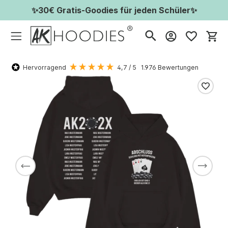
✨30€ Gratis-Goodies für jeden Schüler✨
Wa
Hervorragend
4,7
/ 5
1.976
Bewertungen