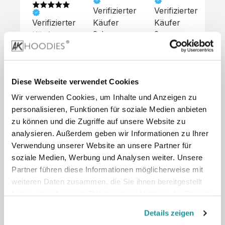
Verifizierter
Verifizierter
Ve
Verifizierter
Käufer
Käufer
Kä
Käufer
Sehr 
Super 
Un
unkompliziert,
Service, 
Die 
 alles sehr 
total 
Bes
Hoodies 
gut 
schnelle 
sc
sehen aus 
beschrieben,
und 
Mot
wie sie 
Diese Webseite verwendet Cookies
 gute 
unkomplizierte
und
sollen und 
Wir verwenden Cookies, um Inhalte und Anzeigen zu
Qualität.

 Antwort. 

Qua
haben 
Unsere 
Die Pullis 
der
personalisieren, Funktionen für soziale Medien anbieten
eine gute 
eigenen 
haben 
Hoo
Qualität.

zu können und die Zugriffe auf unsere Website zu
Wünsche 
eine super 
Tol
Es gab 
analysieren. Außerdem geben wir Informationen zu Ihrer
wurden 
Qualität 
die
beim 
Verwendung unserer Website an unsere Partner für
schnell 
und wir 
za
Probepaket
soziale Medien, Werbung und Analysen weiter. Unsere
und 
sind total 
 eine 
Partner führen diese Informationen möglicherweise mit
unkompliziert
begeistert 
ko
kleine 
weiteren Daten zusammen, die Sie ihnen bereitgestellt
und 
 Z
Komplikation,
umgesetzt.
zufrieden! 
Nic
haben oder die sie im Rahmen Ihrer Nutzung der Dienste
 die aber 
Preisliste
Größentabelle
Sonderpreis
☺️

sc
schnell 
gesammelt haben.
LookBook
Anfrage
Details zeigen
Wir 
die
dank des 
würden es 
kur