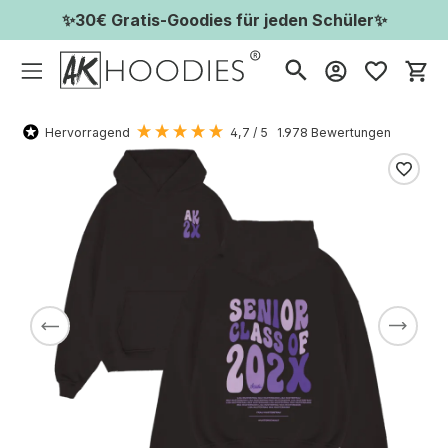
✨30€ Gratis-Goodies für jeden Schüler✨
Wa
Hervorragend
4,7
/ 5
1.978
Bewertungen