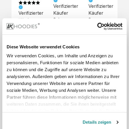
Verifizierter
Verifizierter
Ve
Verifizierter
Käufer
Käufer
Kä
Käufer
Sehr 
Super 
Un
unkompliziert,
Service, 
Die 
 alles sehr 
total 
Bes
Hoodies 
gut 
schnelle 
sc
sehen aus 
beschrieben,
und 
Mot
wie sie 
Diese Webseite verwendet Cookies
 gute 
unkomplizierte
und
sollen und 
Wir verwenden Cookies, um Inhalte und Anzeigen zu
Qualität.

 Antwort. 

Qua
haben 
Unsere 
Die Pullis 
der
personalisieren, Funktionen für soziale Medien anbieten
eine gute 
eigenen 
haben 
Hoo
Qualität.

zu können und die Zugriffe auf unsere Website zu
Wünsche 
eine super 
Tol
Es gab 
analysieren. Außerdem geben wir Informationen zu Ihrer
wurden 
Qualität 
die
beim 
Verwendung unserer Website an unsere Partner für
schnell 
und wir 
za
Probepaket
soziale Medien, Werbung und Analysen weiter. Unsere
und 
sind total 
 eine 
Partner führen diese Informationen möglicherweise mit
unkompliziert
begeistert 
ko
kleine 
weiteren Daten zusammen, die Sie ihnen bereitgestellt
und 
 Z
Komplikation,
umgesetzt.
zufrieden! 
Nic
haben oder die sie im Rahmen Ihrer Nutzung der Dienste
 die aber 
Preisliste
Größentabelle
Sonderpreis
☺️

sc
schnell 
gesammelt haben.
LookBook
Anfrage
Details zeigen
Wir 
die
dank des 
würden es 
kur