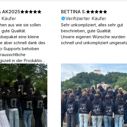
& AK2025
BETTINA S.
r Käufer
Verifizierter Käufer
en aus wie sie sollen 
Sehr unkompliziert, alles sehr gut 
gute Qualität.

beschrieben, gute Qualität.

obepaket eine kleine 
Unsere eigenen Wünsche wurden 
ie aber schnell dank des 
schnell und unkompliziert umgesetz
p-Supports behoben 
aussichtliche 
gszeit in der Produktion 
Die Produktion dauerte 7 
. Samstage und ohne 
ion), die Lieferung 
am Tag nach der 
der Produktion.