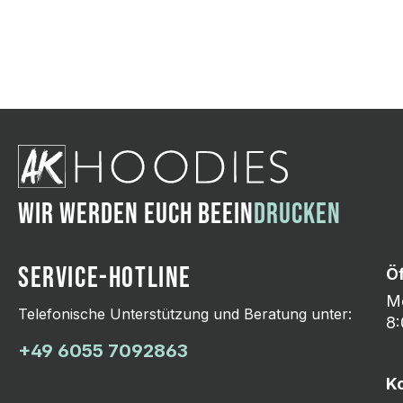
Wir ändern das Moti
Hasselroth und ei
Lieferung erfolgt p
zu reagieren.
WIR WERDEN EUCH BEEIN
DRUCKEN
SERVICE-HOTLINE
Ö
Mo
Telefonische Unterstützung und Beratung unter:
8:
+49 6055 7092863
K