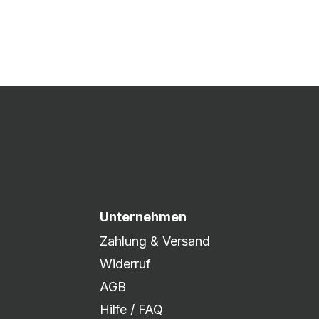
 Druck freigegeben und die
xibel auf eure Wünsche
Unternehmen
Zahlung & Versand
Widerruf
AGB
Hilfe / FAQ