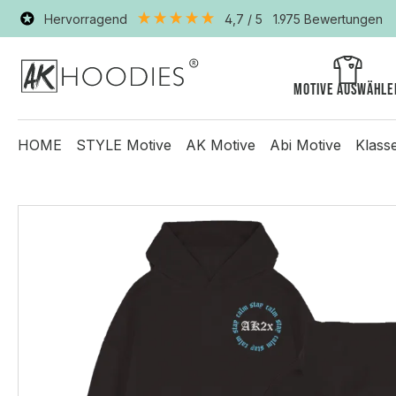
Hervorragend
4,7
/ 5
1.975
Bewertungen
Motive auswähle
HOME
STYLE Motive
AK Motive
Abi Motive
Klass