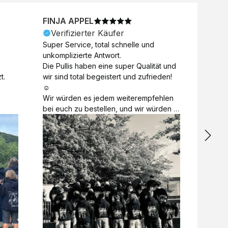
FINJA APPEL
NICO
Verifizierter Käufer
Veri
Super Service, total schnelle und 
Unkomp
unkomplizierte Antwort. 

Motive 
Die Pullis haben eine super Qualität und 
Toll a
t.
wir sind total begeistert und zufrieden! 
Zugabe
☺️

kurzfri
Wir würden es jedem weiterempfehlen 
bei de
bei euch zu bestellen, und wir würden 
auch d
es auch sofort nochmal tun! 

gelöst.
Vielen Dank für alles 😊