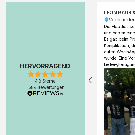
LEON BAUR 
Verifizierte
Die Hoodies seh
und haben eine 
Es gab beim Pr
Komplikation, d
guten WhatsAp
wurde. Eine Vorr
Liefer-/Fertigun
HERVORRAGEND
wäre hilfreich. 
Werktage (inkl
4.8 Sterne
Express-Produkt
1,584 Bewertungen
erfolgte schon 
Fertigstellung 