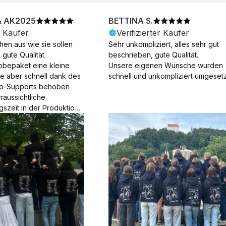
& AK2025
BETTINA S.
r Käufer
Verifizierter Käufer
en aus wie sie sollen 
Sehr unkompliziert, alles sehr gut 
gute Qualität.

beschrieben, gute Qualität.

obepaket eine kleine 
Unsere eigenen Wünsche wurden 
ie aber schnell dank des 
schnell und unkompliziert umgesetz
p-Supports behoben 
aussichtliche 
gszeit in der Produktion 
Die Produktion dauerte 7 
. Samstage und ohne 
ion), die Lieferung 
am Tag nach der 
der Produktion.