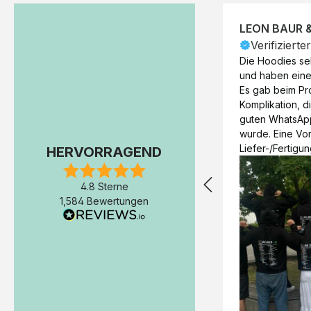
LEON BAUR 
Verifizierte
Die Hoodies seh
und haben eine 
Es gab beim Pr
Komplikation, d
guten WhatsAp
wurde. Eine Vorr
Liefer-/Fertigun
HERVORRAGEND
wäre hilfreich. 
Werktage (inkl
4.8 Sterne
Express-Produkt
1,584 Bewertungen
erfolgte schon 
Fertigstellung 