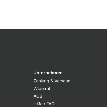
 Druck freigegeben und die
xibel auf eure Wünsche
Unternehmen
Zahlung & Versand
Widerruf
AGB
Hilfe / FAQ