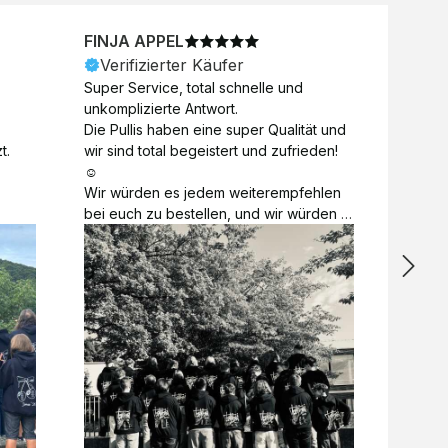
FINJA APPEL
NICO
Verifizierter Käufer
Veri
Super Service, total schnelle und 
Unkomp
unkomplizierte Antwort. 

Motive 
Die Pullis haben eine super Qualität und 
Toll a
t.
wir sind total begeistert und zufrieden! 
Zugabe
☺️

kurzfri
Wir würden es jedem weiterempfehlen 
bei de
bei euch zu bestellen, und wir würden 
auch d
es auch sofort nochmal tun! 

gelöst.
Vielen Dank für alles 😊