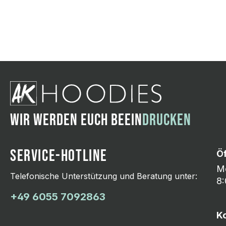
Wir ändern das Moti
Hasselroth und ei
Lieferung erfolgt p
zu reagieren.
WIR WERDEN EUCH BEEIN
DRUCKEN
SERVICE-HOTLINE
Ö
Mo
Telefonische Unterstützung und Beratung unter:
8:
+49 6055 7092863
K