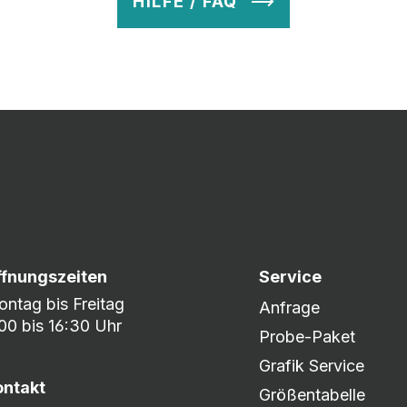
HILFE / FAQ
v so lange ab, bis Ihr zu 100% zufrieden seid. Danach wird es zum
nem umfangreichen Lagerbestand sind wir in der Lage, fle
er DHL oder DPD.
ffnungszeiten
Service
ntag bis Freitag
Anfrage
00 bis 16:30 Uhr
Probe-Paket
Grafik Service
ontakt
Größentabelle