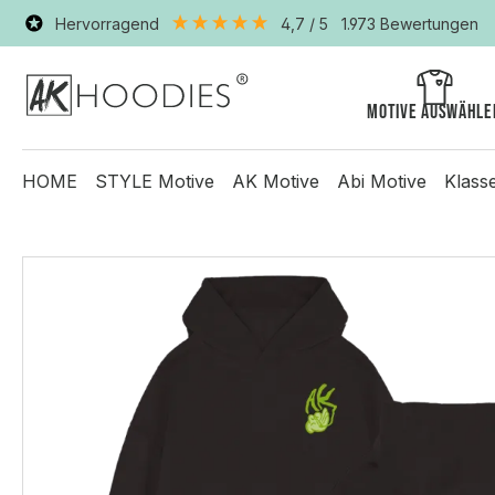
Hervorragend
4,7
/ 5
1.973
Bewertungen
Motive auswähle
HOME
STYLE Motive
AK Motive
Abi Motive
Klass