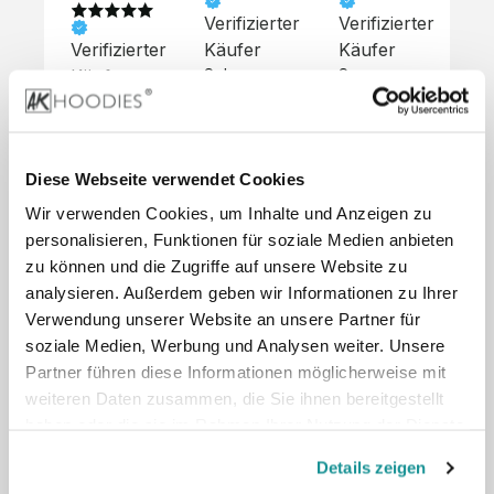
Verifizierter
Verifizierter
Ve
Verifizierter
Käufer
Käufer
Kä
Käufer
Sehr 
Super 
Un
unkompliziert,
Service, 
Die 
 alles sehr 
total 
Bes
Hoodies 
gut 
schnelle 
sc
sehen aus 
beschrieben,
und 
Mot
wie sie 
Diese Webseite verwendet Cookies
 gute 
unkomplizierte
und
sollen und 
Wir verwenden Cookies, um Inhalte und Anzeigen zu
Qualität.

 Antwort. 

Qua
haben 
Unsere 
Die Pullis 
der
personalisieren, Funktionen für soziale Medien anbieten
eine gute 
eigenen 
haben 
Hoo
Qualität.

zu können und die Zugriffe auf unsere Website zu
Wünsche 
eine super 
Tol
Es gab 
analysieren. Außerdem geben wir Informationen zu Ihrer
wurden 
Qualität 
die
beim 
Verwendung unserer Website an unsere Partner für
schnell 
und wir 
za
Probepaket
soziale Medien, Werbung und Analysen weiter. Unsere
und 
sind total 
 eine 
Partner führen diese Informationen möglicherweise mit
unkompliziert
begeistert 
ko
kleine 
weiteren Daten zusammen, die Sie ihnen bereitgestellt
und 
 Z
Komplikation,
umgesetzt.
zufrieden! 
Nic
haben oder die sie im Rahmen Ihrer Nutzung der Dienste
 die aber 
Preisliste
Größentabelle
Sonderpreis
☺️

sc
schnell 
gesammelt haben.
LookBook
Anfrage
Details zeigen
Wir 
die
dank des 
würden es 
kur