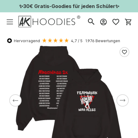
✨30€ Gratis-Goodies für jeden Schüler✨
Wa
Hervorragend
4,7
/ 5
1.976
Bewertungen