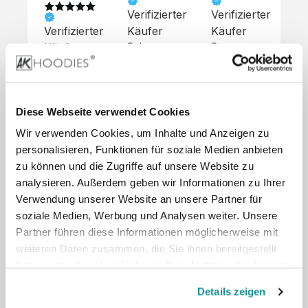
Verifizierter
Verifizierter
Ve
Verifizierter
Käufer
Käufer
Kä
Käufer
Sehr 
Super 
Un
unkompliziert,
Service, 
Die 
 alles sehr 
total 
Bes
Hoodies 
gut 
schnelle 
sc
sehen aus 
beschrieben,
und 
Mot
wie sie 
Diese Webseite verwendet Cookies
 gute 
unkomplizierte
und
sollen und 
Wir verwenden Cookies, um Inhalte und Anzeigen zu
Qualität.

 Antwort. 

Qua
haben 
Unsere 
Die Pullis 
der
personalisieren, Funktionen für soziale Medien anbieten
eine gute 
eigenen 
haben 
Hoo
Qualität.

zu können und die Zugriffe auf unsere Website zu
Wünsche 
eine super 
Tol
Es gab 
analysieren. Außerdem geben wir Informationen zu Ihrer
wurden 
Qualität 
die
beim 
Verwendung unserer Website an unsere Partner für
schnell 
und wir 
za
Probepaket
soziale Medien, Werbung und Analysen weiter. Unsere
und 
sind total 
 eine 
Partner führen diese Informationen möglicherweise mit
unkompliziert
begeistert 
ko
kleine 
weiteren Daten zusammen, die Sie ihnen bereitgestellt
und 
 Z
Komplikation,
umgesetzt.
zufrieden! 
Nic
haben oder die sie im Rahmen Ihrer Nutzung der Dienste
 die aber 
Preisliste
Größentabelle
Sonderpreis
☺️

sc
schnell 
gesammelt haben.
LookBook
Anfrage
Details zeigen
Wir 
die
dank des 
würden es 
kur