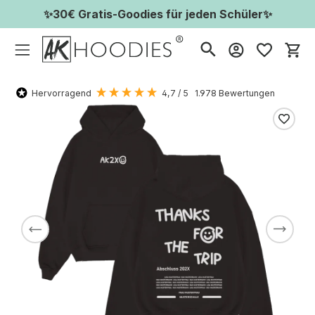
✨30€ Gratis-Goodies für jeden Schüler✨
Wa
Hervorragend
4,7
/ 5
1.978
Bewertungen