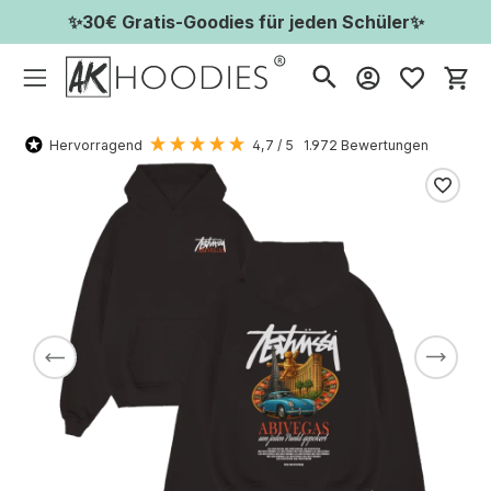
✨30€ Gratis-Goodies für jeden Schüler✨
Wa
Hervorragend
4,7
/ 5
1.972
Bewertungen