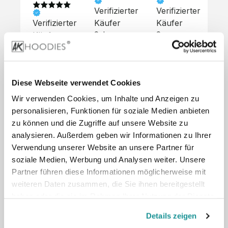
Verifizierter
Verifizierter
Ve
Verifizierter
Käufer
Käufer
Kä
Käufer
Sehr 
Super 
Un
unkompliziert,
Service, 
Die 
 alles sehr 
total 
Bes
Hoodies 
gut 
schnelle 
sc
sehen aus 
beschrieben,
und 
Mot
wie sie 
Diese Webseite verwendet Cookies
 gute 
unkomplizierte
und
sollen und 
Wir verwenden Cookies, um Inhalte und Anzeigen zu
Qualität.

 Antwort. 

Qua
haben 
Unsere 
Die Pullis 
der
personalisieren, Funktionen für soziale Medien anbieten
eine gute 
eigenen 
haben 
Hoo
Qualität.

zu können und die Zugriffe auf unsere Website zu
Wünsche 
eine super 
Tol
Es gab 
analysieren. Außerdem geben wir Informationen zu Ihrer
wurden 
Qualität 
die
beim 
Verwendung unserer Website an unsere Partner für
schnell 
und wir 
za
Probepaket
soziale Medien, Werbung und Analysen weiter. Unsere
und 
sind total 
 eine 
Partner führen diese Informationen möglicherweise mit
unkompliziert
begeistert 
ko
kleine 
weiteren Daten zusammen, die Sie ihnen bereitgestellt
und 
 Z
Komplikation,
umgesetzt.
zufrieden! 
Nic
haben oder die sie im Rahmen Ihrer Nutzung der Dienste
 die aber 
Preisliste
Größentabelle
Sonderpreis
☺️

sc
schnell 
gesammelt haben.
LookBook
Anfrage
Details zeigen
Wir 
die
dank des 
würden es 
kur