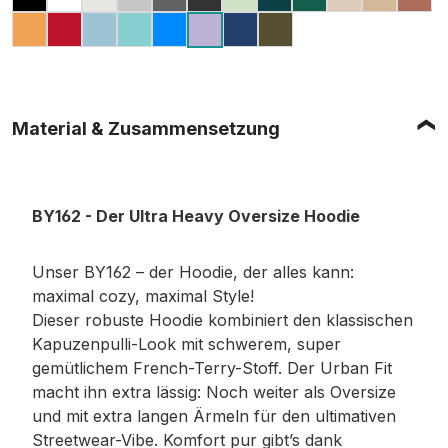
BLACK
ARCTIC WHITE
READY FOR DYE
GREY (MELIERT)
DARK GREY
MAGNET
LIGHT MINT
RETRO GREEN
GREEN
SAND
U. BEIG
BA
FORGOTTEN ORANGE
CITY RED
OCEAN BLUE
BERYL BLUE
COBALT BLUE
VINTAGE BLUE
OLIVE
LILAC
Material & Zusammensetzung
BY162 - Der Ultra Heavy Oversize Hoodie
Unser BY162 – der Hoodie, der alles kann:
maximal cozy, maximal Style!
Dieser robuste Hoodie kombiniert den klassischen
Kapuzenpulli-Look mit schwerem, super
gemütlichem French-Terry-Stoff. Der Urban Fit
macht ihn extra lässig: Noch weiter als Oversize
und mit extra langen Ärmeln für den ultimativen
Streetwear-Vibe. Komfort pur gibt’s dank