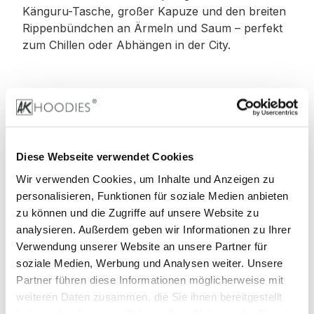
Känguru-Tasche, großer Kapuze und den breiten
Rippenbündchen an Ärmeln und Saum – perfekt
zum Chillen oder Abhängen in der City.
Material
:
Diese Webseite verwendet Cookies
100% Baumwolle
Wir verwenden Cookies, um Inhalte und Anzeigen zu
personalisieren, Funktionen für soziale Medien anbieten
zu können und die Zugriffe auf unsere Website zu
analysieren. Außerdem geben wir Informationen zu Ihrer
Stoffgewicht
: 460 g/m²
Verwendung unserer Website an unsere Partner für
soziale Medien, Werbung und Analysen weiter. Unsere
Zertifizierungen:
Partner führen diese Informationen möglicherweise mit
weiteren Daten zusammen, die Sie ihnen bereitgestellt
Faire Arbeitsbedingungen, REACH
haben oder die sie im Rahmen Ihrer Nutzung der Dienste