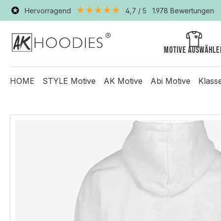
Hervorragend
4,7
/ 5
1.978
Bewertungen
Motive auswähle
HOME
STYLE Motive
AK Motive
Abi Motive
Klass