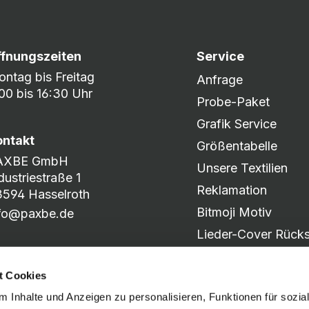
ffnungszeiten
Service
ntag bis Freitag
Anfrage
00 bis 16:30 Uhr
Probe-Paket
Grafik Service
ontakt
Größentabelle
AXBE GmbH
Unsere Textilien
dustriestraße 1
Reklamation
594 Hasselroth
Bitmoji Motiv
nfo@paxbe.de
Lieder-Cover Rücks
Produkt-Katalog
t Cookies
Motiv-Slider
 Inhalte und Anzeigen zu personalisieren, Funktionen für sozia