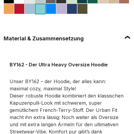
BLACK
ARCTIC WHITE
READY FOR DYE
GREY (MELIERT)
DARK GREY
MAGNET
LIGHT MINT
RETRO GREEN
GREEN
SAND
U. BEIG
BA
FORGOTTEN ORANGE
CITY RED
OCEAN BLUE
COBALT BLUE
LILAC
VINTAGE BLUE
OLIVE
BERYL BLUE
Material & Zusammensetzung
BY162 - Der Ultra Heavy Oversize Hoodie
Unser BY162 – der Hoodie, der alles kann:
maximal cozy, maximal Style!
Dieser robuste Hoodie kombiniert den klassischen
Kapuzenpulli-Look mit schwerem, super
gemütlichem French-Terry-Stoff. Der Urban Fit
macht ihn extra lässig: Noch weiter als Oversize
und mit extra langen Ärmeln für den ultimativen
Streetwear-Vibe. Komfort pur gibt’s dank