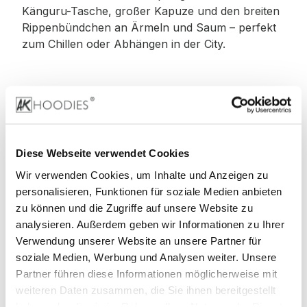
Känguru-Tasche, großer Kapuze und den breiten
Rippenbündchen an Ärmeln und Saum – perfekt
zum Chillen oder Abhängen in der City.
Material
:
Diese Webseite verwendet Cookies
100% Baumwolle
Wir verwenden Cookies, um Inhalte und Anzeigen zu
personalisieren, Funktionen für soziale Medien anbieten
zu können und die Zugriffe auf unsere Website zu
analysieren. Außerdem geben wir Informationen zu Ihrer
Stoffgewicht
: 460 g/m²
Verwendung unserer Website an unsere Partner für
soziale Medien, Werbung und Analysen weiter. Unsere
Zertifizierungen:
Partner führen diese Informationen möglicherweise mit
weiteren Daten zusammen, die Sie ihnen bereitgestellt
Faire Arbeitsbedingungen, REACH
haben oder die sie im Rahmen Ihrer Nutzung der Dienste