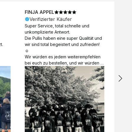
FINJA APPEL
NICO
Verifizierter Käufer
Veri
Super Service, total schnelle und 
Unkomp
unkomplizierte Antwort. 

Motive 
Die Pullis haben eine super Qualität und 
Toll a
t.
wir sind total begeistert und zufrieden! 
Zugabe
☺️

kurzfri
Wir würden es jedem weiterempfehlen 
bei de
bei euch zu bestellen, und wir würden 
auch d
es auch sofort nochmal tun! 

gelöst.
Vielen Dank für alles 😊