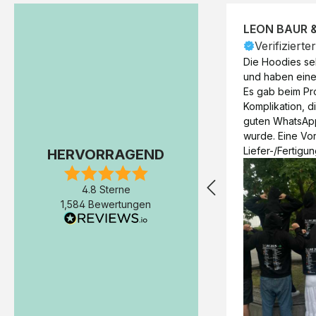
LEON BAUR 
Verifizierte
Die Hoodies seh
und haben eine 
Es gab beim Pr
Komplikation, d
guten WhatsAp
wurde. Eine Vorr
Liefer-/Fertigun
HERVORRAGEND
wäre hilfreich. 
Werktage (inkl
4.8 Sterne
Express-Produkt
1,584 Bewertungen
erfolgte schon 
Fertigstellung 