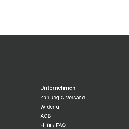
 Druck freigegeben und die
xibel auf eure Wünsche
Unternehmen
Zahlung & Versand
Widerruf
AGB
Hilfe / FAQ