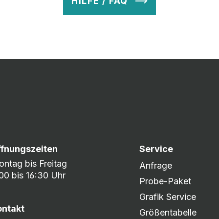
HILFE / FAQ
v so lange ab, bis Ihr zu 100% zufrieden seid. Danach wird es zum
nem umfangreichen Lagerbestand sind wir in der Lage, fle
er DHL oder DPD.
ffnungszeiten
Service
ntag bis Freitag
Anfrage
00 bis 16:30 Uhr
Probe-Paket
Grafik Service
ontakt
Größentabelle