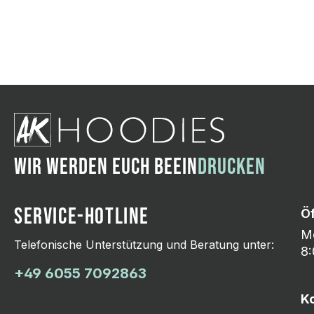
Wir ändern das Moti
Hasselroth und ei
Lieferung erfolgt p
zu reagieren.
WIR WERDEN EUCH BEEIN
DRUCKEN
SERVICE-HOTLINE
Ö
Mo
Telefonische Unterstützung und Beratung unter:
8:
+49 6055 7092863
K