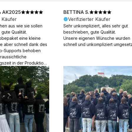
& AK2025
BETTINA S.
r Käufer
Verifizierter Käufer
en aus wie sie sollen 
Sehr unkompliziert, alles sehr gut 
gute Qualität.

beschrieben, gute Qualität.

obepaket eine kleine 
Unsere eigenen Wünsche wurden 
ie aber schnell dank des 
schnell und unkompliziert umgesetz
p-Supports behoben 
aussichtliche 
gszeit in der Produktion 
Die Produktion dauerte 7 
. Samstage und ohne 
ion), die Lieferung 
am Tag nach der 
der Produktion.