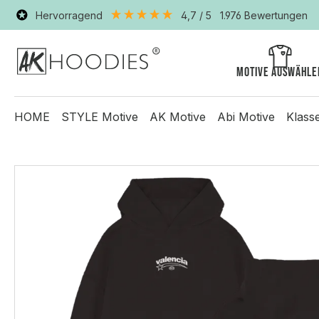
Hervorragend
4,7
/ 5
1.976
Bewertungen
Motive auswähle
HOME
STYLE Motive
AK Motive
Abi Motive
Klass