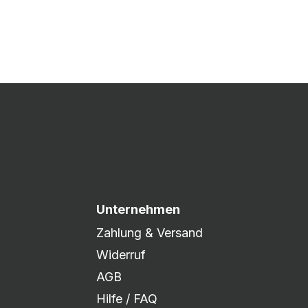
 Druck freigegeben und die
xibel auf eure Wünsche
Unternehmen
Zahlung & Versand
Widerruf
AGB
Hilfe / FAQ