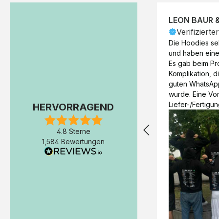
LEON BAUR 
Verifizierte
Die Hoodies seh
und haben eine 
Es gab beim Pr
Komplikation, d
guten WhatsAp
wurde. Eine Vorr
Liefer-/Fertigun
HERVORRAGEND
wäre hilfreich. 
Werktage (inkl
4.8 Sterne
Express-Produkt
1,584 Bewertungen
erfolgte schon 
Fertigstellung 