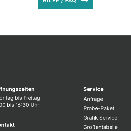
HILFE / FAQ
v so lange ab, bis Ihr zu 100% zufrieden seid. Danach wird es zum
nem umfangreichen Lagerbestand sind wir in der Lage, fle
er DHL oder DPD.
ffnungszeiten
Service
ntag bis Freitag
Anfrage
00 bis 16:30 Uhr
Probe-Paket
Grafik Service
ontakt
Größentabelle