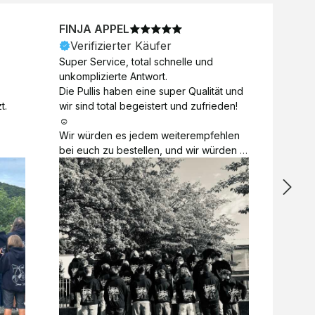
FINJA APPEL
NICO
Verifizierter Käufer
Veri
Super Service, total schnelle und 
Unkomp
unkomplizierte Antwort. 

Motive 
Die Pullis haben eine super Qualität und 
Toll a
t.
wir sind total begeistert und zufrieden! 
Zugabe
☺️

kurzfri
Wir würden es jedem weiterempfehlen 
bei de
bei euch zu bestellen, und wir würden 
auch d
es auch sofort nochmal tun! 

gelöst.
Vielen Dank für alles 😊