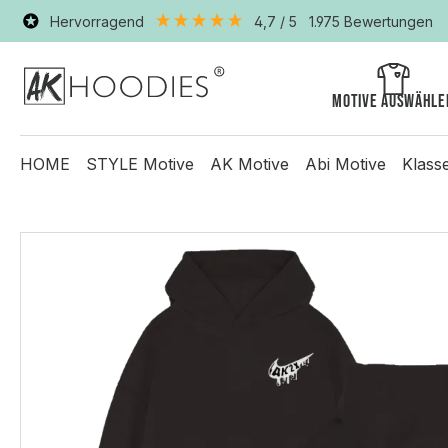
Hervorragend
4,7
/ 5
1.975
Bewertungen
Motive auswähle
HOME
STYLE Motive
AK Motive
Abi Motive
Klass