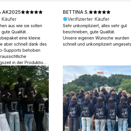
& AK2025
BETTINA S.
r Käufer
Verifizierter Käufer
en aus wie sie sollen 
Sehr unkompliziert, alles sehr gut 
gute Qualität.

beschrieben, gute Qualität.

obepaket eine kleine 
Unsere eigenen Wünsche wurden 
ie aber schnell dank des 
schnell und unkompliziert umgesetz
p-Supports behoben 
aussichtliche 
gszeit in der Produktion 
Die Produktion dauerte 7 
. Samstage und ohne 
ion), die Lieferung 
am Tag nach der 
der Produktion.