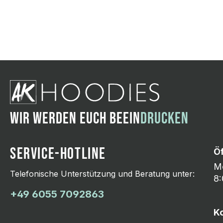
Wir ändern das Moti
Hasselroth und ei
Lieferung erfolgt p
zu reagieren.
WIR WERDEN EUCH BEEIN
DRUCKEN
SERVICE-HOTLINE
Ö
Mo
Telefonische Unterstützung und Beratung unter:
8:
+49 6055 7092863
K